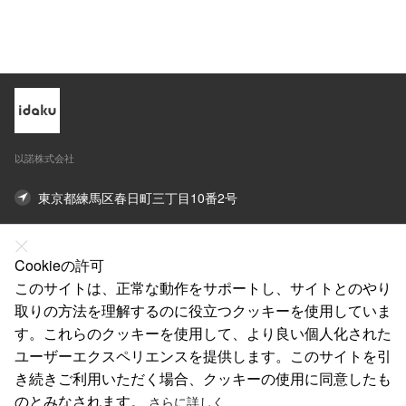
49AAA
08AAA
以諾株式会社
東京都練馬区春日町三丁目10番2号
03-5848-5872
Cookieの許可
Lishaoguang777@outlook.com
このサイトは、正常な動作をサポートし、サイトとのやり
取りの方法を理解するのに役立つクッキーを使用していま
オンライン連絡先
す。これらのクッキーを使用して、より良い個人化された
ユーザーエクスペリエンスを提供します。このサイトを引
私たちについて
き続きご利用いただく場合、クッキーの使用に同意したも
法律声明
のとみなされます。
さらに詳しく