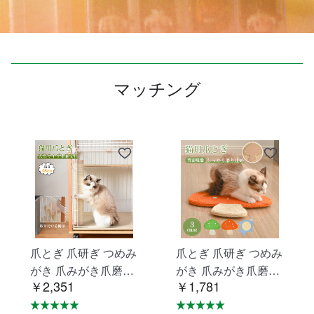
マッチング
爪とぎ 爪研ぎ つめみ
爪とぎ 爪研ぎ つめみ
がき 爪みがき爪磨き
がき 爪みがき爪磨き
￥2,351
￥1,781
猫用品ペット用品
猫用品ペット用品
【ベージュ】TX2858
【オレンジ】TX2964