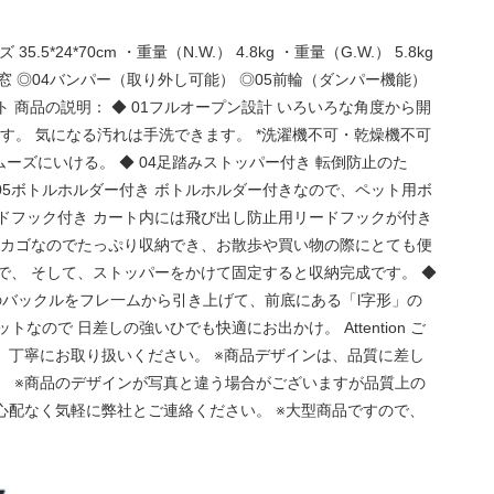
4*70cm ・重量（N.W.） 4.8kg ・重量（G.W.） 5.8kg
の前窓 ◎04バンパー（取り外し可能） ◎05前輪（ダンパー機能）
ット 商品の説明： ◆ 01フルオープン設計 いろいろな角度から開
す。 気になる汚れは手洗できます。 *洗濯機不可・乾燥機不可
ムーズにいける。 ◆ 04足踏みストッパー付き 転倒防止のた
05ボトルホルダー付き ボトルホルダー付きなので、ペット用ボ
ードフック付き カート内には飛び出し防止用リードフックが付き
容量カゴなのでたっぷり収納でき、お散歩や買い物の際にとても便
で、 そして、ストッパーをかけて固定すると収納完成です。 ◆
のバックルをフレ一ムから引き上げて、前底にある「l字形」の
ので 日差しの強いひでも快適にお出かけ。 Attention ご
、丁寧にお取り扱いください。 ※商品デザインは、品質に差し
。 ※商品のデザインが写真と違う場合がございますが品質上の
心配なく気軽に弊社とご連絡ください。 ※大型商品ですので、