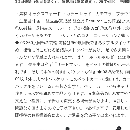
1-3日発送（
休日を除く
）、遠隔地は追加運賃（北海道+880、沖縄離島
・素材 オックスフォ一ド ・カラー レッド、カモフラ、ブラウン、ブルー、グ
・生産国 中国 ・組立品/完成品 組立品 Features この商
◎06後輪（足踏みストッパー） ◎07収納カゴ ◎08取り外し式
くカバーがあるので、 ペットとのコミュニケーションが取りや
◆ 03 360度回転の前輪 前輪は360度回転できるダブルタ
め、後輪にはこだわる足踏みストッパーがあり、 足でさえ簡単
トルなどが簡単に入れられます。 また、ボトルホルダーには伸
ます。 使用中は必ず「リードフック」をペットの首輪やハーネ
利です。そして本体の背面にポケットも付き ◆ 08収納便利
09取り外し式本体バスケット このペットカートの魅力は、カ
バックルをフレ一ムから抜き出すと、ペットカートからキャリーへのチ
注意： ※お客様組み立て品となります。 ※本商品の組み立て
支えない程度に、予告なく変更する場合があります。 ※新し
問題なく使えますのでご了承下さい。 ※必ず水平で、安定した
開梱後のお客様都合による、ご返品を承る事が出来かねます。