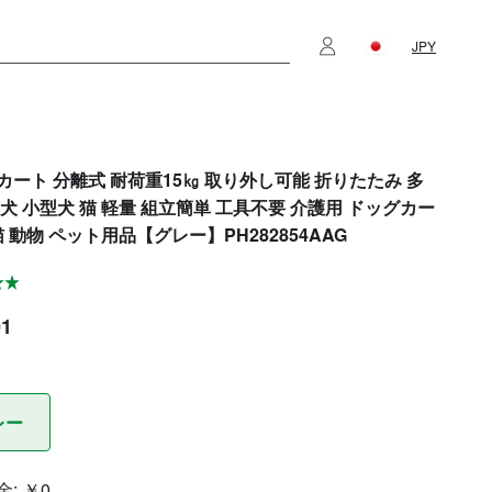
JPY
カート 分離式 耐荷重15㎏ 取り外し可能 折りたたみ 多
型犬 小型犬 猫 軽量 組立簡単 工具不要 介護用 ドッグカー
猫 動物 ペット用品【グレー】PH282854AAG
01
レー
金:
￥0