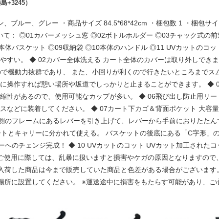
+3245）
レー ・商品サイズ 84.5*68*42cm ・梱包数 1 ・梱包サイズ 35.5*2
品について： ◎01カバーメッシュ窓 ◎02ボトルホルダー ◎03チャック式
本体バスケット ◎09収納袋 ◎10本体のハンドル ◎11 UVカットのコ
すい。 ◆ 02カバー全体洗える カート全体のカバーは取り外しできま
イヤので機動力抜群であり、 また、小回りが利くので行きたいところまでス
に操作すれば憩い場所や坂道でしっかりと止まることができます。 ◆ 
縮性があるので、使用可能なカップが多い。 ◆ 06飛び出し防止用リ
スなどに装着してください。 ◆ 07カート下カゴ＆背面ポケット 大
 両側のフレームにあるレバーを引き上げて、レバーから手前におりたたん
ートとキャリーに分かれて使える。 バスケットの後底にある「C字形」
ェンジ完成！ ◆ 10 UVカットのコット UVカット加工されたコットな
やご使用に際しては、乱暴に扱いますと損害やケガの原因となりますので
く入荷した商品は今まで販売していた商品と色差がある場合がございます
場所に設置してください。 ※運送途中に損害をもたらす可能があり、ご