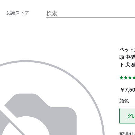
以諾ストア
ペット
頭 中
ト 犬 
￥7,5
颜色
グ
配送料