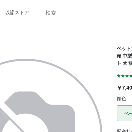
以諾ストア
ペット
頭 中
ト 犬 
￥7,4
颜色
ベ
配送料