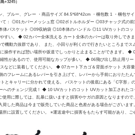
+3245）
レー ・商品サイズ 84.5*68*42cm ・梱包数 1 ・梱包サイズ 35.5*2
品について： ◎01カバーメッシュ窓 ◎02ボトルホルダー ◎03チャック式
本体バスケット ◎09収納袋 ◎10本体のハンドル ◎11 UVカットのコ
すい。 ◆ 02カバー全体洗える カート全体のカバーは取り外しできま
イヤので機動力抜群であり、 また、小回りが利くので行きたいところまでス
に操作すれば憩い場所や坂道でしっかりと止まることができます。 ◆ 
縮性があるので、使用可能なカップが多い。 ◆ 06飛び出し防止用リ
スなどに装着してください。 ◆ 07カート下カゴ＆背面ポケット 大
 両側のフレームにあるレバーを引き上げて、レバーから手前におりたたん
ートとキャリーに分かれて使える。 バスケットの後底にある「C字形」
ェンジ完成！ ◆ 10 UVカットのコット UVカット加工されたコットな
やご使用に際しては、乱暴に扱いますと損害やケガの原因となりますので
く入荷した商品は今まで販売していた商品と色差がある場合がございます
場所に設置してください。 ※運送途中に損害をもたらす可能があり、ご