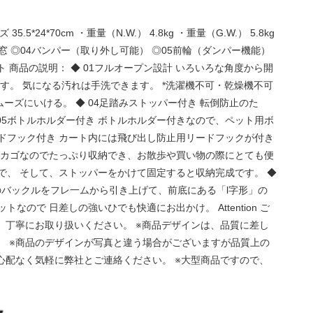
4*70cm ・重量（N.W.） 4.8kg ・重量（G.W.） 5.8kg
の前窓 ◎04バンパー（取り外し可能） ◎05前輪（ダンパー機能）
ット 商品の説明： ◆ 01フルオープン設計 いろいろな角度から開
す。 気になる汚れは手洗できます。 *洗濯機不可・乾燥機不可
ムーズにいける。 ◆ 04足踏みストッパー付き 転倒防止のた
05ボトルホルダー付き ボトルホルダー付きなので、ペット用ボ
ードフック付き カート内には飛び出し防止用リードフックが付き
容量カゴなのでたっぷり収納でき、お散歩や買い物の際にとても便
で、 そして、ストッパーをかけて固定すると収納完成です。 ◆
のバックルをフレ一ムから引き上げて、前底にある「l字形」の
ので 日差しの強いひでも快適にお出かけ。 Attention ご
、丁寧にお取り扱いください。 ※商品デザインは、品質に差し
。 ※商品のデザインが写真と違う場合がございますが品質上の
心配なく気軽に弊社とご連絡ください。 ※大型商品ですので、