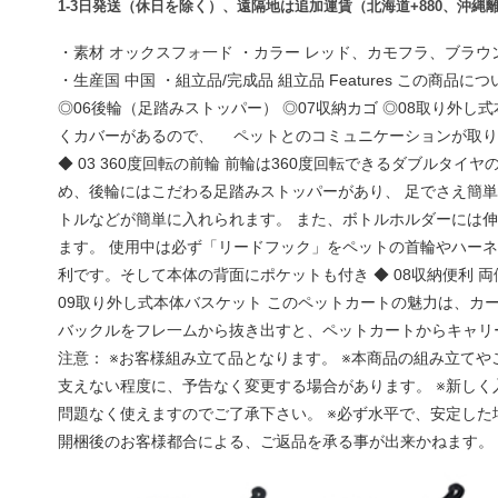
1-3日発送（
休日を除く
）、遠隔地は追加運賃（北海道+880、沖縄離島
・素材 オックスフォ一ド ・カラー レッド、カモフラ、ブラウン、ブルー、グ
・生産国 中国 ・組立品/完成品 組立品 Features この商
◎06後輪（足踏みストッパー） ◎07収納カゴ ◎08取り外し式
くカバーがあるので、 ペットとのコミュニケーションが取りや
◆ 03 360度回転の前輪 前輪は360度回転できるダブルタ
め、後輪にはこだわる足踏みストッパーがあり、 足でさえ簡単
トルなどが簡単に入れられます。 また、ボトルホルダーには伸
ます。 使用中は必ず「リードフック」をペットの首輪やハーネ
利です。そして本体の背面にポケットも付き ◆ 08収納便利
09取り外し式本体バスケット このペットカートの魅力は、カ
バックルをフレ一ムから抜き出すと、ペットカートからキャリーへのチ
注意： ※お客様組み立て品となります。 ※本商品の組み立て
支えない程度に、予告なく変更する場合があります。 ※新し
問題なく使えますのでご了承下さい。 ※必ず水平で、安定した
開梱後のお客様都合による、ご返品を承る事が出来かねます。