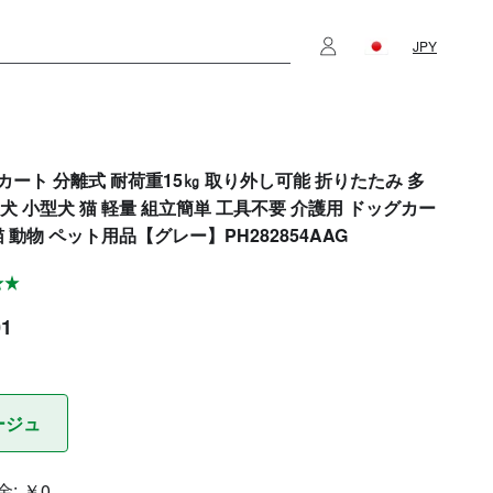
JPY
カート 分離式 耐荷重15㎏ 取り外し可能 折りたたみ 多
型犬 小型犬 猫 軽量 組立簡単 工具不要 介護用 ドッグカー
猫 動物 ペット用品【グレー】PH282854AAG
01
ージュ
金:
￥0