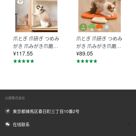
爪とぎ 爪研ぎ つめみ
爪とぎ 爪研ぎ つめみ
がき 爪みがき爪磨き
がき 爪みがき爪磨き
¥117.55
¥89.05
猫用品ペット用品
猫用品ペット用品
【ベージュ】TX2858
【オレンジ】TX2964
49AAA
08AAA
以諾株式会社
東京都練馬区春日町三丁目10番2号
在线联系