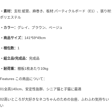
・素材：
支柱:紙管、麻巻き、板材:パーティクルボード（E1）、張り材:
ポリエステル
・カラー：
グレイ、ブラウン、ベージュ
・商品サイズ：
141*59*49cm
・梱包数：
1
・組立品/完成品：
完成品
・耐荷重：
棚板1枚あたり10kg
Features この商品について：
01全高140cm、安定性抜群、シニア猫と子猫に最適
02高いところが大好きなネコちゃんのための台座、ふわふわ気持ちい
い