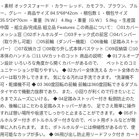
・素材 オックスフォ一ド ・カラー レッド、カモフラ、ブラウン、ブル
ー、グレー ・商品サイズ 84.5*68*42cm ・梱包数 1 ・梱包サイズ
35.5*24*70cm ・重量（N.W.） 4.8kg ・重量（G.W.） 5.8kg ・生産国
中国 ・組立品/完成品 組立品 Features この商品について： ◎01カバー
メッシュ窓 ◎02ボトルホルダー ◎03チャック式の前窓 ◎04バンパー
（取り外し可能） ◎05前輪（ダンパー機能） ◎06後輪（足踏みストッ
パー） ◎07収納カゴ ◎08取り外し式本体バスケット ◎09収納袋 ◎10
本体のハンドル ◎11 UVカットのコット 商品の説明： ◆ 01フルオープ
ン設計 いろいろな角度から開くカバーがあるので、 ペットとのコミ
ュニケーションが取りやすい。 ◆ 02カバー全体洗える カート全体のカ
バーは取り外しできます。 気になる汚れは手洗できます。 *洗濯機不
可・乾燥機不可 ◆ 03 360度回転の前輪 前輪は360度回転できるダブル
タイヤので機動力抜群であり、 また、小回りが利くので行きたいとこ
ろまでスムーズにいける。 ◆ 04足踏みストッパー付き 転倒防止のた
め、後輪にはこだわる足踏みストッパーがあり、 足でさえ簡単に操作
すれば憩い場所や坂道でしっかりと止まることができます。 ◆ 05ボト
ルホルダー付き ボトルホルダー付きなので、ペット用ボトルなどが簡
単に入れられます。 また、ボトルホルダーには伸縮性があるので、使
用可能なカップが多い。 ◆ 06飛び出し防止用リードフック付き カート