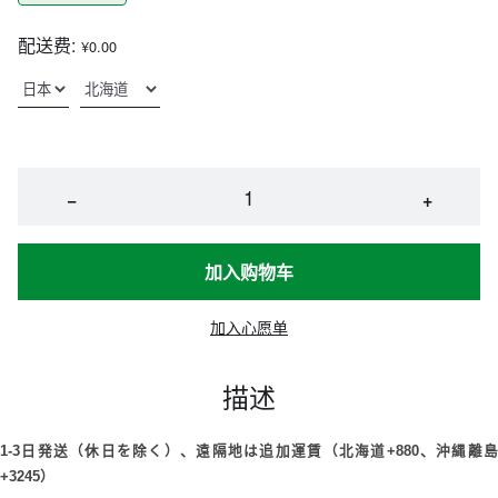
配送费:
¥0.00
−
+
加入购物车
加入心愿单
描述
1-3日発送（
休日を除く
）、遠隔地は追加運賃（北海道
+880、沖縄離
+3245）