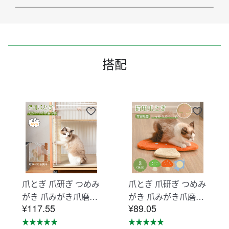
搭配
爪とぎ 爪研ぎ つめみ
爪とぎ 爪研ぎ つめみ
がき 爪みがき爪磨き
がき 爪みがき爪磨き
¥117.55
¥89.05
猫用品ペット用品
猫用品ペット用品
【ベージュ】TX2858
【オレンジ】TX2964