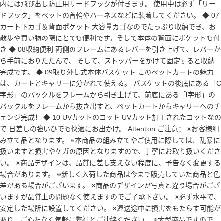
内には飛び出し防止用リードフックが付きます。 使用中は必ず「リー
ドフック」をペットの首輪やハーネスなどに装着してください。 ◆ 07
カート下カゴ＆背面ポケット 大容量カゴなのでたっぷり収納でき、お
散歩や買い物の際にとても便利です。そして本体の背面にポケットも付
き ◆ 08収納便利 両側のフレームにあるレバーを引き上げて、レバーか
ら手前におりたたんで、 そして、ストッパーをかけて固定すると収納
完成です。 ◆ 09取り外し式本体バスケット このペットカートの魅力
は、カートとキャリーに分かれて使える。 バスケットの後底にある「C
字形」のバックルをフレ一ムから引き上げて、前底にある「l字形」の
バックルをフレ一ムから抜き出すと、ペットカートからキャリーへのチ
ェンジ完成！ ◆ 10 UVカットのコット UVカット加工されたコットなの
で 日差しの強いひでも快適にお出かけ。 Attention ご注意： ※お客様組
み立て品となります。 ※本商品の組み立てやご使用に際しては、乱暴に
扱いますと損害やケガの原因となりますので、丁寧にお取り扱いくださ
い。 ※商品デザインは、品質に差し支えない程度に、予告なく変更する
場合があります。 ※新しく入荷した商品は今まで販売していた商品と色
差がある場合がございます。 ※商品のデザインが写真と違う場合がござ
いますが品質上の問題なく使えますのでご了承下さい。 ※必ず水平で、
安定した場所に設置してください。 ※運送途中に損害をもたらす可能が
あり、ご心配なく気軽に弊社とご連絡ください。 ※大型商品ですので、