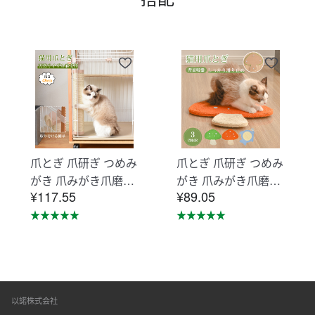
爪とぎ 爪研ぎ つめみ
爪とぎ 爪研ぎ つめみ
がき 爪みがき爪磨き
がき 爪みがき爪磨き
¥117.55
¥89.05
猫用品ペット用品
猫用品ペット用品
【ベージュ】TX2858
【オレンジ】TX2964
49AAA
08AAA
以諾株式会社