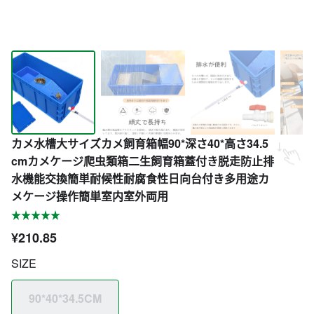
カメ水槽大サイズカメ飼育箱幅90*深さ40*高さ34.5
cmカメケージ爬虫類箱二生飼育箱蓋付き脱走防止排
水機能交換簡単耐候性耐腐食性日向台付き多用途カ
メケージ操作簡単室内室外両用
¥210.85
SIZE
90*40*34.5CM