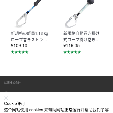
新規格の軽量1.13 kg
新規格自動巻き掛け
ロープ巻きストラッ
式ロープ掛け巻き掛
¥109.10
¥119.35
プシートベルト落下
け式ロープ掛けシー
防止用器具無ロック
トベルト落下防止器
装置ロープ巻き取り
具ロープ掛けロック
式1号ロープ型フルス
装置の巻取器タイプ1
トラップ型/ベルト型
号ロープ型フルベル
汎用対応新規格落下
トタイプ/ベルトタイ
以諾株式会社
防止全身保護キッ
プ汎用（mini巻取
ト、建設工事、動力
器）
東京都練馬区春日町三丁目10番2号
工事、ロッド工事、
高安全作業（ミニリ
Cookie许可
在线联系
ール装置）
这个网站使用 cookies 来帮助网站正常运行并帮助我们了解