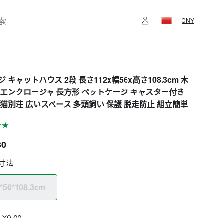
CNY
 キャットハウス 2段 長さ112x幅56x高さ108.3cm 木
用エンクロージャ 長方形 ペットケージ キャスター付き
 猫別荘 広いスペース 多頭飼い 保護 脱走防止 組立簡単
30
寸法
*56*108.3cm
¥0.00