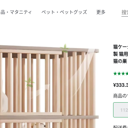
用品・マタニティ
ペット・ペットグッズ
更多
猫ケージ
製 猫
猫の巣
¥333.
商品の
112
配送费: