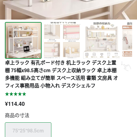
卓上ラック 有孔ボード付き 机上ラック デスク上置
棚 75幅x98.5高さcm デスク上収納ラック 卓上本棚
多機能 組み立てが簡単 スペース活用 書類 文房具 オ
フィス事務用品 小物入れ デスクシェルフ
¥114.40
商品の寸法
75*25*98.5cm