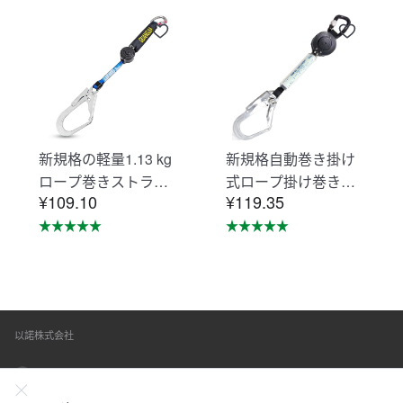
新規格の軽量1.13 kg
新規格自動巻き掛け
ロープ巻きストラッ
式ロープ掛け巻き掛
¥109.10
¥119.35
プシートベルト落下
け式ロープ掛けシー
防止用器具無ロック
トベルト落下防止器
装置ロープ巻き取り
具ロープ掛けロック
式1号ロープ型フルス
装置の巻取器タイプ1
トラップ型/ベルト型
号ロープ型フルベル
汎用対応新規格落下
トタイプ/ベルトタイ
以諾株式会社
防止全身保護キッ
プ汎用（mini巻取
ト、建設工事、動力
器）
東京都練馬区春日町三丁目10番2号
工事、ロッド工事、