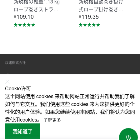
新規格の軽量1.13 kg
新規格自動巻き掛け
ロープ巻きストラッ
式ロープ掛け巻き掛
¥109.10
¥119.35
プシートベルト落下
け式ロープ掛けシー
防止用器具無ロック
トベルト落下防止器
装置ロープ巻き取り
具ロープ掛けロック
式1号ロープ型フルス
装置の巻取器タイプ1
トラップ型/ベルト型
号ロープ型フルベル
汎用対応新規格落下
トタイプ/ベルトタイ
以諾株式会社
防止全身保護キッ
プ汎用（mini巻取
ト、建設工事、動力
器）
東京都練馬区春日町三丁目10番2号
工事、ロッド工事、
高安全作業（ミニリ
Cookie许可
在线联系
ール装置）
这个网站使用 cookies 来帮助网站正常运行并帮助我们了解
如何与它交互。我们使用这些 cookies 来为您提供更好的个
关于我们
性化的用户体验。如果您继续使用本网站，我们将认为您同
法律声明
意使用cookies。
了解更多
我知道了