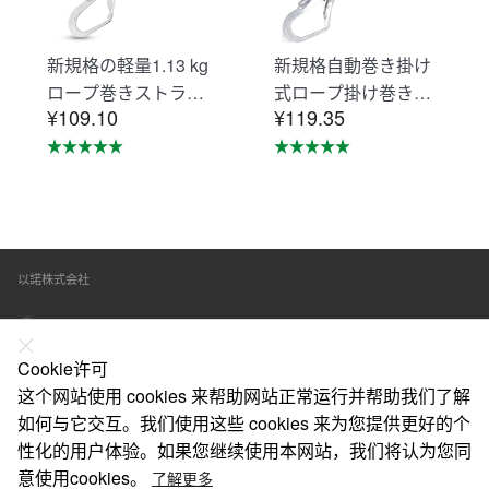
新規格の軽量1.13 kg
新規格自動巻き掛け
ロープ巻きストラッ
式ロープ掛け巻き掛
¥109.10
¥119.35
プシートベルト落下
け式ロープ掛けシー
防止用器具無ロック
トベルト落下防止器
装置ロープ巻き取り
具ロープ掛けロック
式1号ロープ型フルス
装置の巻取器タイプ1
トラップ型/ベルト型
号ロープ型フルベル
汎用対応新規格落下
トタイプ/ベルトタイ
以諾株式会社
防止全身保護キッ
プ汎用（mini巻取
ト、建設工事、動力
器）
東京都練馬区春日町三丁目10番2号
工事、ロッド工事、
高安全作業（ミニリ
Cookie许可
在线联系
ール装置）
这个网站使用 cookies 来帮助网站正常运行并帮助我们了解
如何与它交互。我们使用这些 cookies 来为您提供更好的个
关于我们
性化的用户体验。如果您继续使用本网站，我们将认为您同
法律声明
意使用cookies。
了解更多