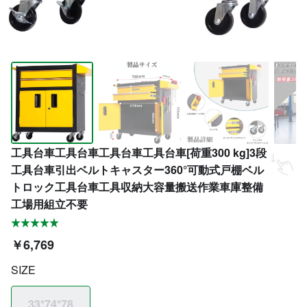
工具台車工具台車工具台車工具台車[荷重300 kg]3段
工具台車引出ベルトキャスター360°可動式戸棚ベル
トロック工具台車工具収納大容量搬送作業車庫整備
工場用組立不要
￥6,769
SIZE
33*74*78