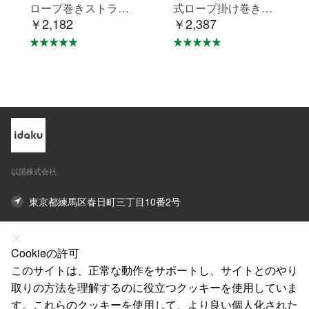
ロープ巻きストラッ
式ロープ掛け巻き掛
￥2,182
￥2,387
プシートベルト落下
け式ロープ掛けシー
防止用器具無ロック
トベルト落下防止器
装置ロープ巻き取り
具ロープ掛けロック
式1号ロープ型フルス
装置の巻取器タイプ1
トラップ型/ベルト型
号ロープ型フルベル
汎用対応新規格落下
トタイプ/ベルトタイ
防止全身保護キッ
プ汎用（mini巻取
ト、建設工事、動力
器）
工事、ロッド工事、
以諾株式会社
高安全作業（ミニリ
ール装置）
東京都練馬区春日町三丁目10番2号
03-5848-5872
Cookieの許可
Lishaoguang777@outlook.com
このサイトは、正常な動作をサポートし、サイトとのやり
取りの方法を理解するのに役立つクッキーを使用していま
オンライン連絡先
す。これらのクッキーを使用して、より良い個人化された