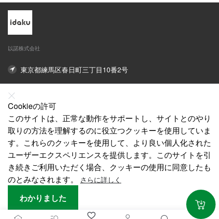
汎用対応新規格落下
トタイプ/ベルトタイ
防止全身保護キッ
プ汎用（mini巻取
ト、建設工事、動力
器）
工事、ロッド工事、
以諾株式会社
高安全作業（ミニリ
ール装置）
東京都練馬区春日町三丁目10番2号
03-5848-5872
Cookieの許可
Lishaoguang777@outlook.com
このサイトは、正常な動作をサポートし、サイトとのやり
取りの方法を理解するのに役立つクッキーを使用していま
オンライン連絡先
す。これらのクッキーを使用して、より良い個人化された
ユーザーエクスペリエンスを提供します。このサイトを引
私たちについて
き続きご利用いただく場合、クッキーの使用に同意したも
法律声明
のとみなされます。
さらに詳しく
わかりました