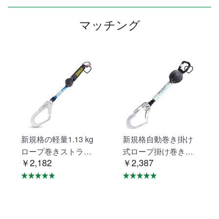
マッチング
新規格の軽量1.13 kg
新規格自動巻き掛け
ロープ巻きストラッ
式ロープ掛け巻き掛
￥2,182
￥2,387
プシートベルト落下
け式ロープ掛けシー
防止用器具無ロック
トベルト落下防止器
装置ロープ巻き取り
具ロープ掛けロック
式1号ロープ型フルス
装置の巻取器タイプ1
トラップ型/ベルト型
号ロープ型フルベル