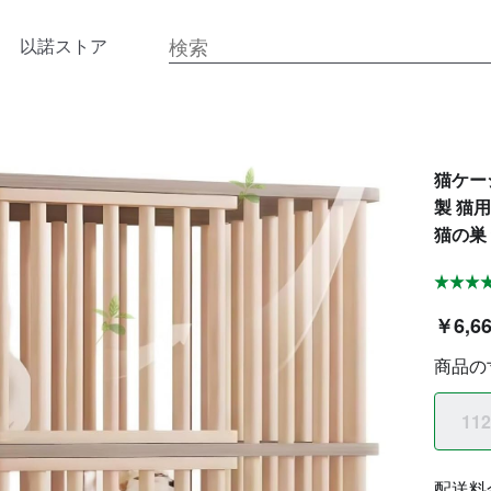
以諾ストア
猫ケージ
製 猫
猫の巣
￥6,6
商品の
112
配送料