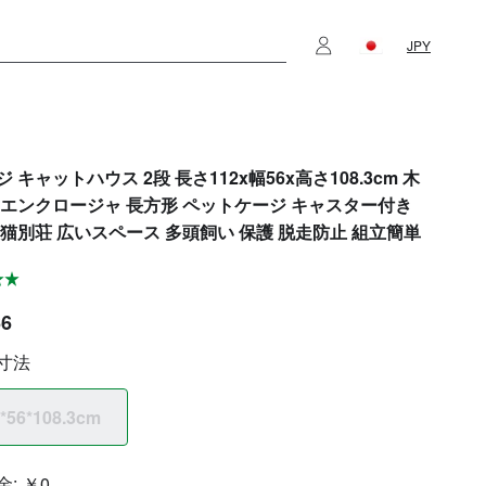
JPY
 キャットハウス 2段 長さ112x幅56x高さ108.3cm 木
用エンクロージャ 長方形 ペットケージ キャスター付き
 猫別荘 広いスペース 多頭飼い 保護 脱走防止 組立簡単
66
寸法
*56*108.3cm
金:
￥0