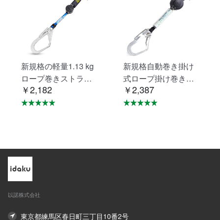
新規格の軽量1.13 kg
新規格自動巻き掛け
ロープ巻きストラッ
式ロープ掛け巻き掛
￥2,182
￥2,387
プシートベルト落下
け式ロープ掛けシー
防止用器具無ロック
トベルト落下防止器
装置ロープ巻き取り
具ロープ掛けロック
式1号ロープ型フルス
装置の巻取器タイプ1
トラップ型/ベルト型
号ロープ型フルベル
汎用対応新規格落下
トタイプ/ベルトタイ
防止全身保護キッ
プ汎用（mini巻取
ト、建設工事、動力
器）
工事、ロッド工事、
以諾株式会社
高安全作業（ミニリ
ール装置）
東京都練馬区春日町三丁目10番2号