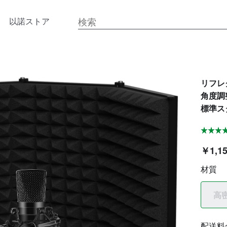
以諾ストア
リフレ
角度調
標準ス
￥1,1
材質
高
配送料