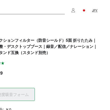
JPY
クションフィルター（防音シールド）5面 折りたたみ｜
整・デスクトップブース｜録音／配信／ナレーション｜
タンド互換（スタンド別売）
59
密度吸音フォーム
金:
￥0