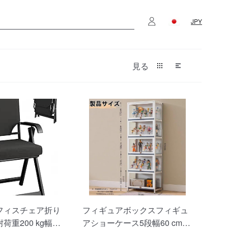
JPY
見る
フィスチェア折り
フィギュアボックスフィギュ
重200 kg幅50
アショーケース5段幅60 cm透