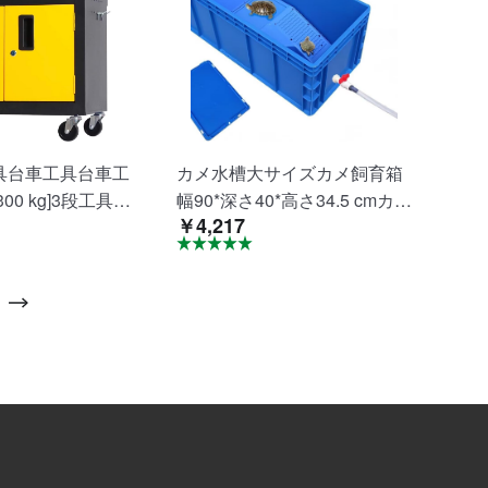
具台車工具台車工
カメ水槽大サイズカメ飼育箱
00 kg]3段工具台
幅90*深さ40*高さ34.5 cmカメ
￥4,217
キャスター360°
ケージ爬虫類箱二生飼育箱蓋
ベルトロック工具
付き脱走防止排水機能交換簡
納大容量搬送作業
単耐候性耐腐食性日向台付き
場用組立不要
多用途カメケージ操作簡単室
内室外両用