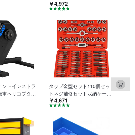
￥4,972
 cm×高さ96 cm
明アクリル密封防塵設計商品
もたれ通気性高反
ショーケース展示棚大容量リ
たれアームレスト
ビングルームオフィス手作り
品オフィス椅子パ
工芸品店
便携帯オフィス会
ェントインストラ
タップ金型セット110個セッ
転車ヘリコプター
トネジ補修セット収納ケース
￥4,671
付きネジ穴ネジ補正指標カッ
ト高硬度軸受鋼の操作が簡単