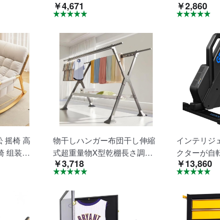
￥4,671
￥2,860
グ大容量収
能はしご子供踏み台子供用補
cm×奥行き60
型浸漬洗浄
助台はしごトイレ手洗い手洗
メッシュ背
用に適して
い訓練多機能組立簡単
発椅子背も
人間工学製
イプ椅子軽
議学習用
松 摇椅 高
物干しハンガー布団干し伸縮
インテリジ
椅 组装简
式超重量物X型乾棚長さ調節
クターが自
￥3,718
￥13,860
钢框架 花
可能折りたたみ多機能乾燥ネ
を1周訓練
客厅 看电影
ット付き省スペース屋外室内
 宽93×
耐強風錆びなし
米