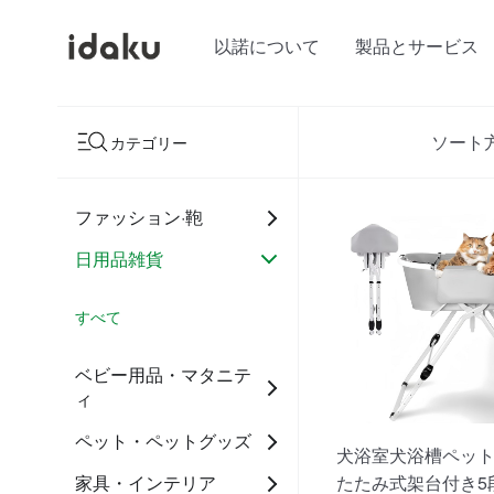
以諾について
製品とサービス
ソート方
カテゴリー
ファッション·鞄
日用品雑貨
すべて
ベビー用品・マタニテ
ィ
ペット・ペットグッズ
犬浴室犬浴槽ペッ
家具・インテリア
たたみ式架台付き5