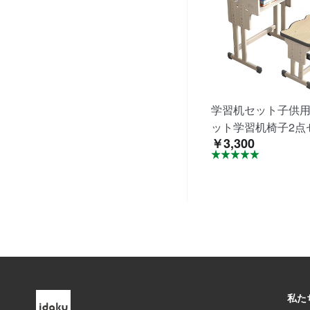
学習机セット子供
ット学習机椅子2点
￥3,300
容量収納引き出し
節安定頑丈多機能
省スペース組立簡
用学校用家庭用
私た