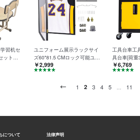
用学習机セ
ユニフォーム展示ラックサイ
工具台車工
セット大
ズ60*81.5 CMロック可能ユニ
具台車[荷重3
￥2,999
￥6,769
付き高さ調
フォームフレームアクリルパ
車引出ベルト
コンパクト
ネル紫外線防止ハンガー付き
可動式戸棚
単全学年適
ジャージフレーム壁掛け多機
台車工具収
1
2
3
4
5
...
11
能サッカーボールホッケーサ
車庫整備工
ッカーユニフォームとシャツ
用
ちについて
法律声明