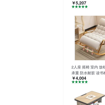
￥5,207
犬浴槽帯排水プラ
納コンパクト携帯
耐摩耗防水室外使
いる
2人座 摇椅 室内 放
承重 防水耐脏 读书
￥4,004
单 四季适用 粗径碳
园 客厅 卧室 家用 
用 午睡 居住 透气性好
深130×座面高50厘