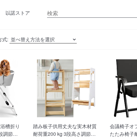
以諾ストア
式:
ト浴槽折り
踏み板子供用丈夫な実木材質
会議椅子オ
段調節猫
耐荷重200 kg 3段高さ調節可
たたみ椅子耐荷